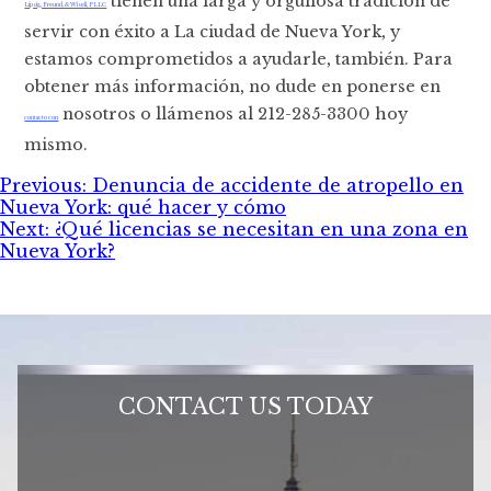
tienen una larga y orgullosa tradición de
Lipsig, Freund, & Wisell, PLLC
servir con éxito a La ciudad de Nueva York, y
estamos comprometidos a ayudarle, también. Para
obtener más información, no dude en ponerse en
nosotros o llámenos al 212-285-3300 hoy
contacto con
mismo.
Post
Previous:
Denuncia de accidente de atropello en
Nueva York: qué hacer y cómo
navigation
Next:
¿Qué licencias se necesitan en una zona en
Nueva York?
CONTACT US TODAY