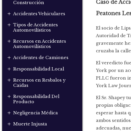
Caso de Acci
Construcción
+
Peatones Le
Accidentes Vehiculares
+
Tipos de Accidentes
El socio de Lip
Automovilísticos
Autoridad de Tr
+
Recursos en Accidentes
gravemente her
Automovilísticos
cruzaba la calle
+
Accidentes de Camiones
El veredicto f
+
Responsabilidad Local
York por un acc
PLLC fueron in
+
Recursos en Resbalos y
Caidas
York Law Journ
+
Responsabilidad Del
El Sr. Shapey t
Producto
propias obligac
+
esperar hasta q
Negligencia Médica
ambos sentidos 
+
Muerte Injusta
adecuadas, nue