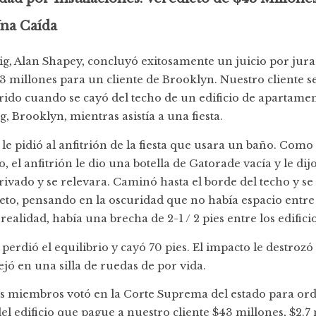
Una Caída
sig, Alan Shapey, concluyó exitosamente un juicio por jur
3 millones para un cliente de Brooklyn. Nuestro cliente se
ido cuando se cayó del techo de un edificio de apartamen
, Brooklyn, mientras asistía a una fiesta.
 le pidió al anfitrión de la fiesta que usara un baño. Com
, el anfitrión le dio una botella de Gatorade vacía y le dij
ivado y se relevara. Caminó hasta el borde del techo y se 
to, pensando en la oscuridad que no había espacio entre e
realidad, había una brecha de 2-1 / 2 pies entre los edificio
 perdió el equilibrio y cayó 70 pies. El impacto le destroz
ejó en una silla de ruedas de por vida.
is miembros votó en la Corte Suprema del estado para ord
el edificio que pague a nuestro cliente $43 millones, $2.7