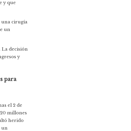
e y que
ó una cirugía
de un
. La decisión
ngresos y
s para
as el 2 de
$20 millones
ultó herido
a un