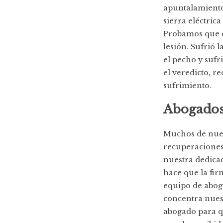
apuntalamiento
sierra eléctric
Probamos que e
lesión. Sufrió 
el pecho y sufr
el veredicto, r
sufrimiento.
Abogados
Muchos de nues
recuperaciones 
nuestra dedicac
hace que la fir
equipo de aboga
concentra nues
abogado para qu