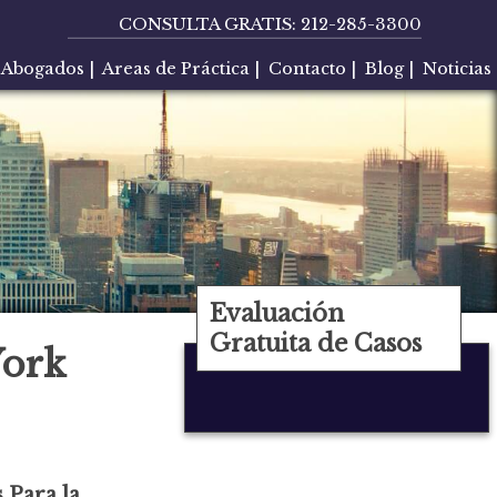
CONSULTA GRATIS:
212-285-3300
Abogados
|
Areas de Práctica
|
Contacto
|
Blog
|
Noticias
Evaluación
Gratuita de Casos
York
 Para la