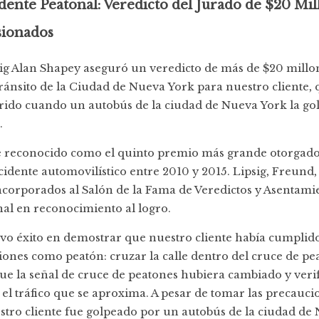
dente Peatonal: Veredicto del Jurado de $20 Mil
sionados
sig Alan Shapey aseguró un veredicto de más de $20 millon
ánsito de la Ciudad de Nueva York para nuestro cliente, 
ido cuando un autobús de la ciudad de Nueva York la g
.
ue reconocido como el quinto premio más grande otorgad
idente automovilístico entre 2010 y 2015. Lipsig, Freund, 
corporados al Salón de la Fama de Veredictos y Asentami
al en reconocimiento al logro.
uvo éxito en demostrar que nuestro cliente había cumplid
iones como peatón: cruzar la calle dentro del cruce de pe
ue la señal de cruce de peatones hubiera cambiado y verif
el tráfico que se aproxima. A pesar de tomar las precauci
stro cliente fue golpeado por un autobús de la ciudad de