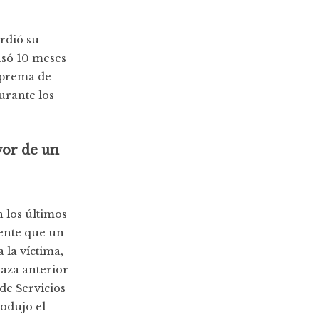
erdió su
pasó 10 meses
Suprema de
urante los
vor de un
 los últimos
ente que un
 la víctima,
aza anterior
de Servicios
rodujo el