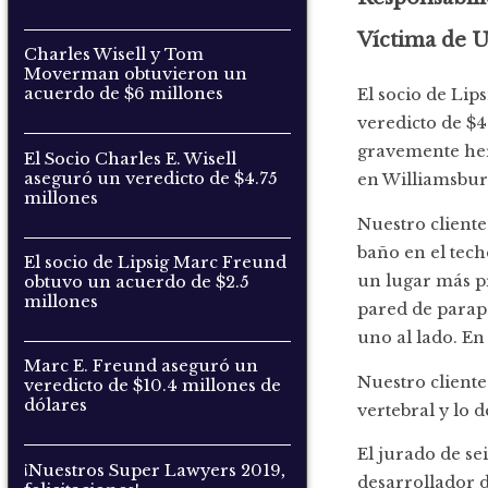
Víctima de 
Charles Wisell y Tom
Moverman obtuvieron un
acuerdo de $6 millones
El socio de Lip
veredicto de $4
gravemente her
El Socio Charles E. Wisell
aseguró un veredicto de $4.75
en Williamsburg
millones
Nuestro cliente
baño en el techo
El socio de Lipsig Marc Freund
un lugar más pr
obtuvo un acuerdo de $2.5
millones
pared de parape
uno al lado. En 
Marc E. Freund aseguró un
Nuestro cliente
veredicto de $10.4 millones de
dólares
vertebral y lo d
El jurado de se
¡Nuestros Super Lawyers 2019,
desarrollador d