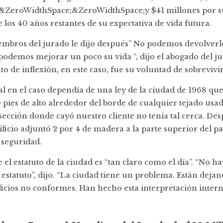
&ZeroWidthSpace;&ZeroWidthSpace;y $41 millones por s
 los 40 años restantes de su expectativa de vida futura.
embros del jurado le dijo después” No podemos devolverle
odemos mejorar un poco su vida “, dijo el abogado del jui
o de inflexión, en este caso, fue su voluntad de sobrevivir
al en el caso dependía de una ley de la ciudad de 1968 qu
 pies de alto alrededor del borde de cualquier tejado usa
sección donde cayó nuestro cliente no tenía tal cerca. Des
dificio adjuntó 2 por 4 de madera a la parte superior del 
 seguridad.
 el estatuto de la ciudad es “tan claro como el día”. “No 
estatuto”, dijo. “La ciudad tiene un problema. Están deja
icios no conformes. Han hecho esta interpretación intern