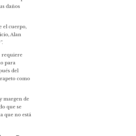
us daños
 el cuerpo,
cio, Alan
”.
e requiere
do para
pués del
parapeto como
hay margen de
ndo que se
a que no está