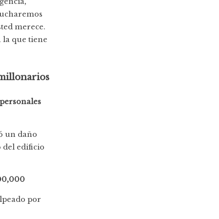
gencia,
 lucharemos
sted merece.
la que tiene
millonarios
 personales
ló un daño
del edificio
000,000
olpeado por