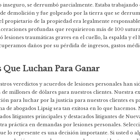
 inseguro, se derrumbó parcialmente. Estaba trabajando
a de demolición y fue golpeado por la tierra que se derru
l propietario de la propiedad era legalmente responsable
laceraciones profundas que requirieron más de 100 suturas
ió lesiones traumáticas graves en el cuello, la espalda y e
ecuperamos daños por su pérdida de ingresos, gastos médi
 Que Luchan Para Ganar
tros veredictos y acuerdos de lesiones personales han si
de millones de dólares para nuestros clientes. Nuestra e
ión para luchar por la justicia para nuestros clientes es p
ma de abogados Lipsig sea tan exitosa en lo que hacemos.
dos litigantes principales y destacados litigantes de Nuev
tra práctica en demandas por lesiones personales. Selecc
e lo represente es una decisión importante. Si usted o a