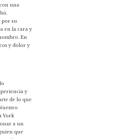
 con una
mbó.
 por su
 en la cara y
l hombro. En
cos y dolor y
do
xperiencia y
arte de lo que
 Nuestro
a York
ionar a un
lguien que