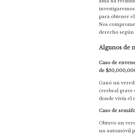
ama ha recibido
investigaremos
para obtener e
Nos compromete
derecho según l
Algunos de n
Caso de envene
de $50,000,00
Ganó un veredi
cerebral grave
donde vivía el 
Caso de semáfo
Obtuvo un vere
un automóvil p