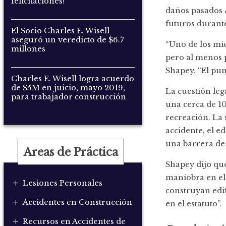
felicitaciones!
daños pasados 
futuros durante
El Socio Charles E. Wisell
aseguró un veredicto de $6.7
“Uno de los mi
millones
pero al menos p
Shapey. “El punt
Charles E. Wisell logra acuerdo
de $5M en juicio, mayo 2019,
La cuestión leg
para trabajador construcción
una cerca de 10
recreación. La 
accidente, el e
una barrera de
Areas de Práctica
Shapey dijo que
maniobra en el 
+
Lesiones Personales
construyan edif
+
Accidentes en Construcción
en el estatuto”.
+
Recursos en Accidentes de