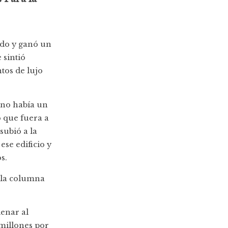
ado y ganó un
 sintió
tos de lujo
o no había un
o que fuera a
subió a la
se edificio y
s.
ó la columna
enar al
 millones por