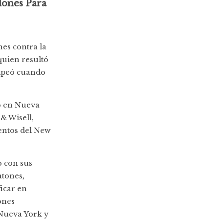
lones Para
es contra la
quien resultó
olpeó cuando
o en Nueva
& Wisell,
entos del New
o con sus
atones,
icar en
ones
 Nueva York y