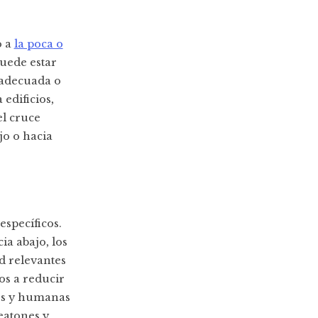
o a
la poca o
puede estar
nadecuada o
edificios,
el cruce
jo o hacia
específicos.
ia abajo, los
d relevantes
os a reducir
les y humanas
eatones y