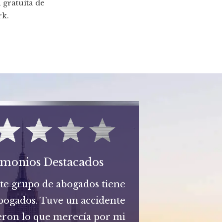
 gratuita de
rk.
imonios Destacados
ste grupo de abogados tiene
bogados. Tuve un accidente
eron lo que merecía por mi