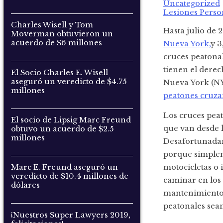
Uncategorized
Lesiones Perso
Charles Wisell y Tom
Hasta julio de 
Moverman obtuvieron un
acuerdo de $6 millones
Nueva York,
y 3
cruces peatonal
tienen el dere
El Socio Charles E. Wisell
aseguró un veredicto de $4.75
Nueva York (N
millones
peatones cruzan
Los cruces peat
El socio de Lipsig Marc Freund
que van desde l
obtuvo un acuerdo de $2.5
millones
Desafortunadam
porque simplem
motocicletas o 
Marc E. Freund aseguró un
veredicto de $10.4 millones de
caminar en los 
dólares
mantenimiento 
peatonales sean
¡Nuestros Super Lawyers 2019,