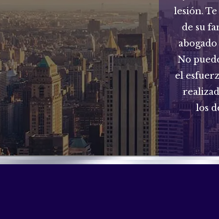
lesión. Te
de su fa
abogado 
No puedo
el esfuer
realiza
los d