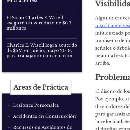
felicitaciones!
Visibilid
El Socio Charles E. Wisell
Algunos cruces
aseguró un veredicto de $6.7
insuficiente vis
millones
influenciada po
un diseño de il
Charles E. Wisell logra acuerdo
señales o árbol
de $5M en juicio, mayo 2019,
para trabajador construcción
peatonal estab
arriba.
Problemas
Areas de Práctica
El diseño de lo
Por ejemplo, si
+
Lesiones Personales
diseñadores de
para garantizar
+
Accidentes en Construcción
la velocidad. 
+
Recursos en Accidentes de
al diseñar cruc