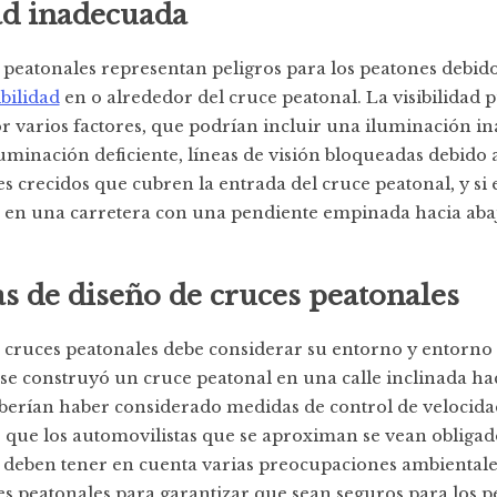
ad inadecuada
 peatonales representan peligros para los peatones debid
ibilidad
en o alrededor del cruce peatonal. La visibilidad 
r varios factores, que podrían incluir una iluminación i
uminación deficiente, líneas de visión bloqueadas debido a 
es crecidos que cubren la entrada del cruce peatonal, y si 
a en una carretera con una pendiente empinada hacia aba
 de diseño de cruces peatonales
s cruces peatonales debe considerar su entorno y entorno 
 se construyó un cruce peatonal en una calle inclinada hac
berían haber considerado medidas de control de velocida
 que los automovilistas que se aproximan se vean obligad
Se deben tener en cuenta varias preocupaciones ambienta
es peatonales para garantizar que sean seguros para los p