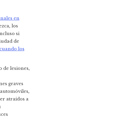
onales en
zca, los
ncluso si
iudad de
 cuando los
 de lesiones,
nes graves
 automóviles,
er atraídos a
u
uces