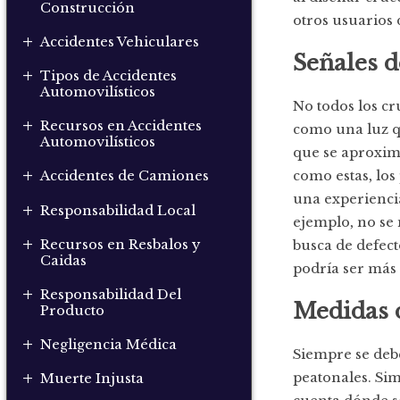
Construcción
otros usuarios 
+
Accidentes Vehiculares
Señales d
+
Tipos de Accidentes
Automovilísticos
No todos los cr
+
Recursos en Accidentes
como una luz qu
Automovilísticos
que se aproxim
+
como estas, lo
Accidentes de Camiones
una experiencia
+
Responsabilidad Local
ejemplo, no se
+
Recursos en Resbalos y
busca de defect
Caidas
podría ser más 
+
Responsabilidad Del
Medidas d
Producto
+
Negligencia Médica
Siempre se debe
+
peatonales. Sim
Muerte Injusta