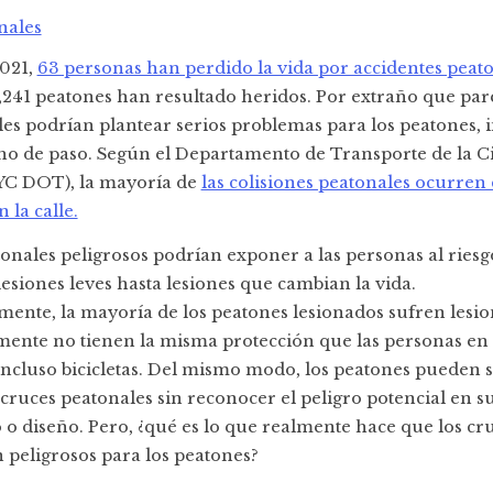
nales
2021,
63 personas han perdido la vida por accidentes peat
,241 peatones han resultado heridos. Por extraño que pare
es podrían plantear serios problemas para los peatones, i
cho de paso. Según el Departamento de Transporte de la C
YC DOT), la mayoría de
las colisiones peatonales ocurren
 la calle.
onales peligrosos podrían exponer a las personas al riesgo
esiones leves hasta lesiones que cambian la vida.
ente, la mayoría de los peatones lesionados sufren lesio
ente no tienen la misma protección que las personas en
incluso bicicletas. Del mismo modo, los peatones pueden s
cruces peatonales sin reconocer el peligro potencial en s
o diseño. Pero, ¿qué es lo que realmente hace que los cr
 peligrosos para los peatones?