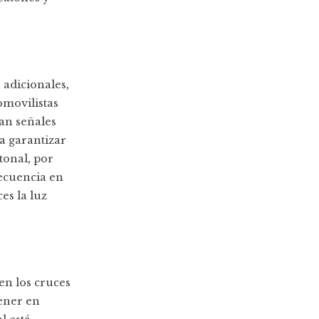
 adicionales,
omovilistas
an señales
a garantizar
tonal, por
ecuencia en
es la luz
en los cruces
tener en