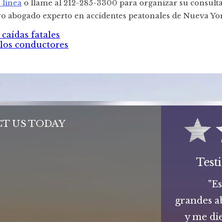
 línea
o llame al 212-285-3300 para organizar su consulta
ro abogado experto en accidentes peatonales de Nueva Yo
caídas fatales
 los conductores
T US TODAY
Test
"E
grandes a
y me di