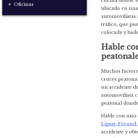
cuenta dónde se
+
Oficinas
ubicado en una 
automovilistas 
tráfico, que pu
colocada y bade
Hable con
peatonal
Muchos factores
cruces peatonal
un accidente d
automovilista c
peatonal donde 
Hable con uno 
Lipsig, Freund,
accidente y obt