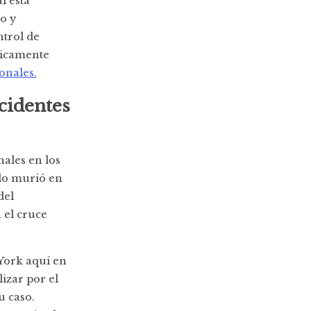
l está
o y
ntrol de
gicamente
onales.
cidentes
ales en los
ido murió en
del
 el cruce
York aquí en
izar por el
u caso.