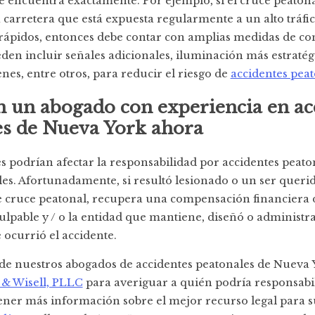
 encuentra exactamente. Por ejemplo, si el cruce peatona
carretera que está expuesta regularmente a un alto tráfic
rápidos, entonces debe contar con amplias medidas de co
eden incluir señales adicionales, iluminación más estraté
nes, entre otros, para reducir el riesgo de
accidentes peat
 un abogado con experiencia en ac
es de Nueva York ahora
 podrían afectar la responsabilidad por accidentes peaton
es. Afortunadamente, si resultó lesionado o un ser quer
e cruce peatonal, recupera una compensación financiera 
ulpable y / o la entidad que mantiene, diseñó o administra
ocurrió el accidente.
de nuestros abogados de accidentes peatonales de Nueva 
 & Wisell, PLLC
para averiguar a quién podría responsabil
ener más información sobre el mejor recurso legal para s