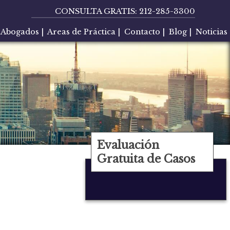
CONSULTA GRATIS:
212-285-3300
Abogados
|
Areas de Práctica
|
Contacto
|
Blog
|
Noticias
Evaluación
Gratuita de Casos