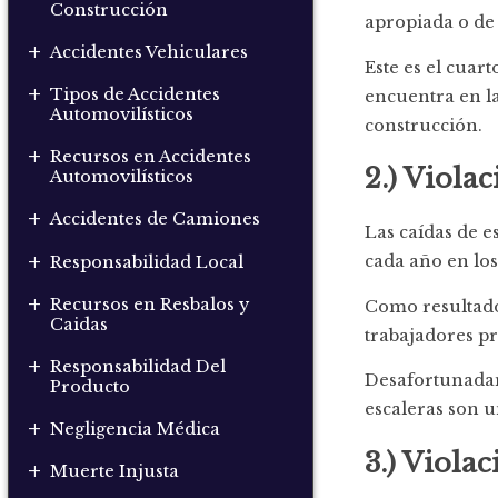
Construcción
apropiada o de 
+
Accidentes Vehiculares
Este es el cuar
+
Tipos de Accidentes
encuentra en la
Automovilísticos
construcción.
+
Recursos en Accidentes
2.) Viola
Automovilísticos
+
Accidentes de Camiones
Las caídas de 
+
cada año en los
Responsabilidad Local
+
Recursos en Resbalos y
Como resultado,
Caidas
trabajadores pr
+
Responsabilidad Del
Desafortunadam
Producto
escaleras son u
+
Negligencia Médica
3.) Viola
+
Muerte Injusta