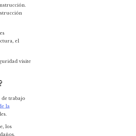
nstrucción.
nstrucción
es
ctura, el
uridad visite
?
 de trabajo
de la
es.
, los
 daños.