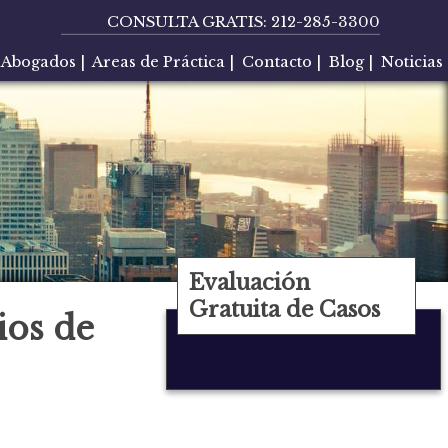
CONSULTA GRATIS:
212-285-3300
Abogados
|
Areas de Práctica
|
Contacto
|
Blog
|
Noticias
Evaluación
Gratuita de Casos
ios de