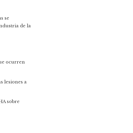
s se
ndustria de la
que ocurren
s lesiones a
SHA sobre