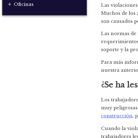
+
Oficinas
Las violaciones
Muchos de los a
son causados p
Las normas de 
requerimientos 
soporte y la pr
Para más infor
nuestra anteri
¿Se ha le
Los trabajador
muy peligrosas
construcción
, 
Cuando la viola
trabajadores l