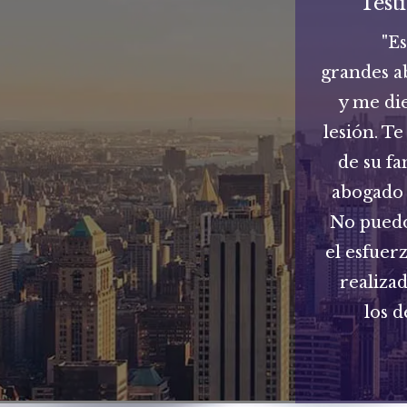
Test
"E
grandes a
y me di
lesión. Te
de su fa
abogado 
No puedo
el esfuer
realiza
los d