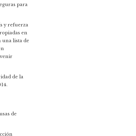
seguras para
s y refuerza
propiadas en
 una lista de
én
venir
idad de la
014.
usas de
ección