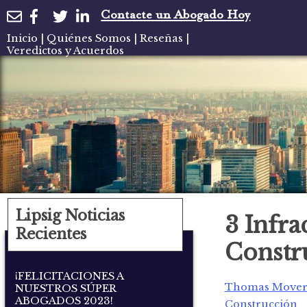
Contacte un Abogado Hoy
Inicio
|
Quiénes Somos
|
Reseñas
|
Veredictos y Acuerdos
Lipsig Noticias
3 Infra
Recientes
Constr
¡FELICITACIONES A
Thomas Move
NUESTROS SÚPER
ABOGADOS 2023!
Construcción