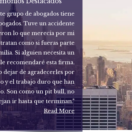
imonios Destacados
ste grupo de abogados tiene
bogados. Tuve un accidente
eron lo que merecía por mi
 tratan como si fueras parte
milia. Si alguien necesita un
le recomendaré esta firma.
 dejar de agradecerles por
zo y el trabajo duro que han
do. Son como un pit bull, no
ejan ir hasta que terminan."
Read More