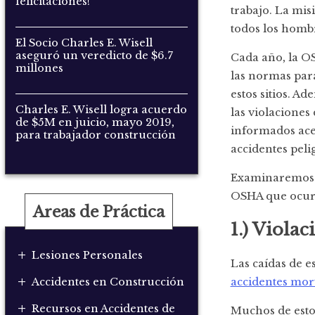
felicitaciones!
trabajo. La mis
todos los hombr
El Socio Charles E. Wisell
aseguró un veredicto de $6.7
Cada año, la OS
millones
las normas para
estos sitios. A
Charles E. Wisell logra acuerdo
las violacione
de $5M en juicio, mayo 2019,
informados ace
para trabajador construcción
accidentes peli
Examinaremos 3
OSHA que ocurri
Areas de Práctica
1.) Viola
+
Lesiones Personales
Las caídas de e
+
Accidentes en Construcción
accidentes mor
+
Recursos en Accidentes de
Muchos de estos