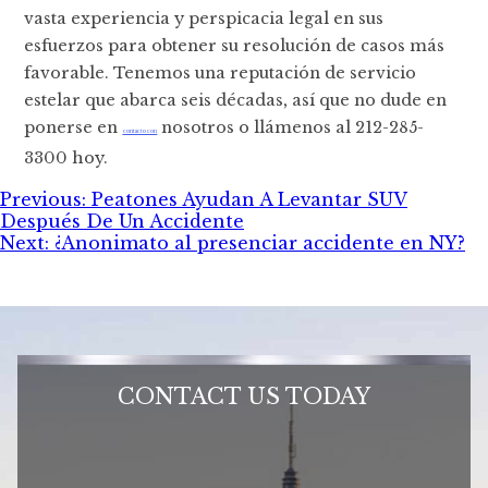
vasta experiencia y perspicacia legal en sus
esfuerzos para obtener su resolución de casos más
favorable. Tenemos una reputación de servicio
estelar que abarca seis décadas, así que no dude en
ponerse en
nosotros o llámenos al 212-285-
contacto con
3300 hoy.
Post
Previous:
Peatones Ayudan A Levantar SUV
Después De Un Accidente
navigation
Next:
¿Anonimato al presenciar accidente en NY?
CONTACT US TODAY