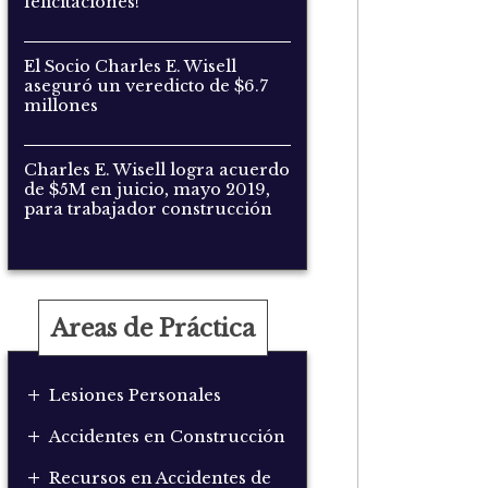
felicitaciones!
El Socio Charles E. Wisell
aseguró un veredicto de $6.7
millones
Charles E. Wisell logra acuerdo
de $5M en juicio, mayo 2019,
para trabajador construcción
Areas de Práctica
+
Lesiones Personales
+
Accidentes en Construcción
+
Recursos en Accidentes de