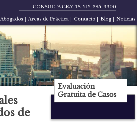
CONSULTA GRATIS:
212-285-3300
Abogados
|
Areas de Práctica
|
Contacto
|
Blog
|
Noticias
Evaluación
Gratuita de Casos
ales
dos de