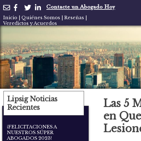
Contacte un Abogado Hoy
Inicio
|
Quiénes Somos
|
Reseñas
|
Veredictos y Acuerdos
Lipsig Noticias
Las 5 M
Recientes
en Que
Lesion
¡FELICITACIONES A
NUESTROS SÚPER
ABOGADOS 2023!