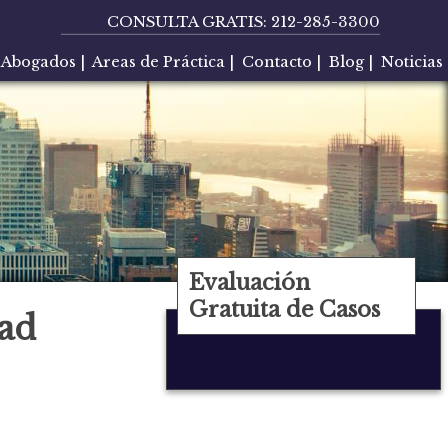
CONSULTA GRATIS:
212-285-3300
Abogados
|
Areas de Práctica
|
Contacto
|
Blog
|
Noticias
Evaluación
Gratuita de Casos
dad