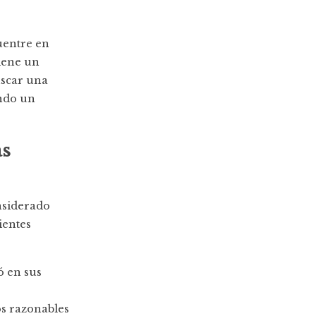
uentre en
tiene un
uscar una
ando un
as
nsiderado
ientes
ó en sus
os razonables