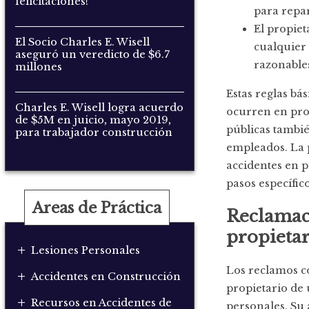
felicitaciones!
para repa
El propiet
El Socio Charles E. Wisell
cualquier 
aseguró un veredicto de $6.7
razonable
millones
Estas reglas bás
Charles E. Wisell logra acuerdo
ocurren en prop
de $5M en juicio, mayo 2019,
públicas tambié
para trabajador construcción
empleados. La p
accidentes en p
pasos específic
Areas de Práctica
Reclamaci
propietar
+
Lesiones Personales
Los reclamos c
+
Accidentes en Construcción
propietario de 
+
Recursos en Accidentes de
personales. Su 