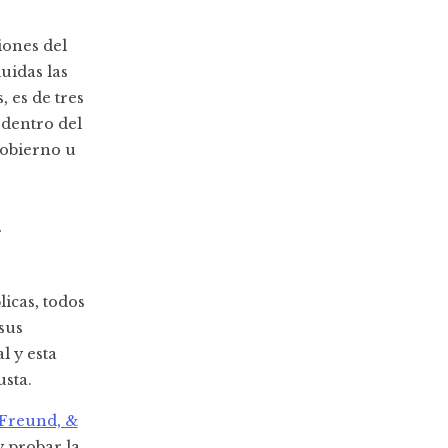
iones del
uidas las
 es de tres
 dentro del
gobierno u
icas, todos
sus
l y esta
sta.
 Freund, &
y probar la