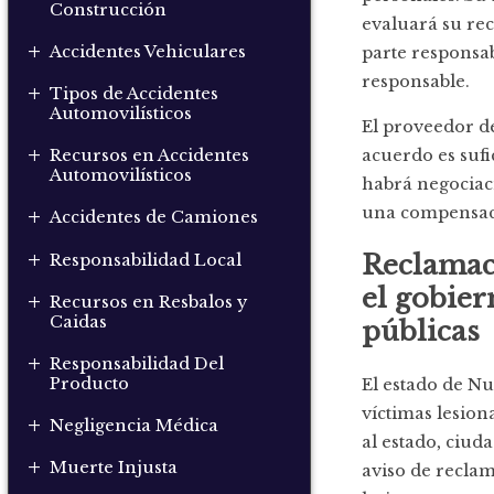
Construcción
evaluará su rec
+
Accidentes Vehiculares
parte responsab
responsable.
+
Tipos de Accidentes
Automovilísticos
El proveedor de
+
acuerdo es sufi
Recursos en Accidentes
Automovilísticos
habrá negociaci
+
una compensaci
Accidentes de Camiones
+
Reclamaci
Responsabilidad Local
el gobier
+
Recursos en Resbalos y
Caidas
públicas
+
Responsabilidad Del
Producto
El estado de N
víctimas lesion
+
Negligencia Médica
al estado, ciud
+
Muerte Injusta
aviso de reclam