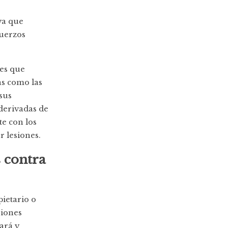
ya que
fuerzos
tes que
as como las
sus
derivadas de
te con los
r lesiones.
 contra
ietario o
siones
ará y