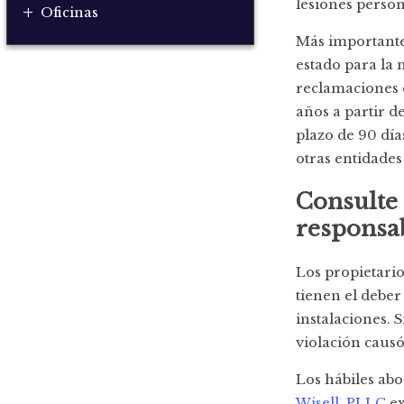
lesiones person
+
Oficinas
Más importante 
estado para la 
reclamaciones d
años a partir de
plazo de 90 día
otras entidades
Consulte
responsab
Los propietario
tienen el deber
instalaciones. 
violación causó
Los hábiles ab
Wisell, PLLC
ex