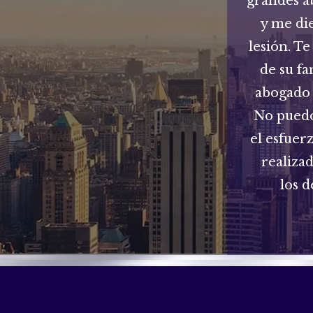
grandes a
y me di
lesión. Te
de su fa
abogado 
No puedo
el esfuer
realiza
los d