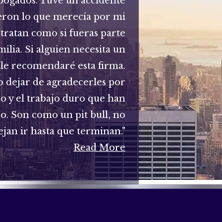
bogados. Tuve un accidente
eron lo que merecía por mi
 tratan como si fueras parte
milia. Si alguien necesita un
le recomendaré esta firma.
 dejar de agradecerles por
zo y el trabajo duro que han
do. Son como un pit bull, no
ejan ir hasta que terminan."
Read More