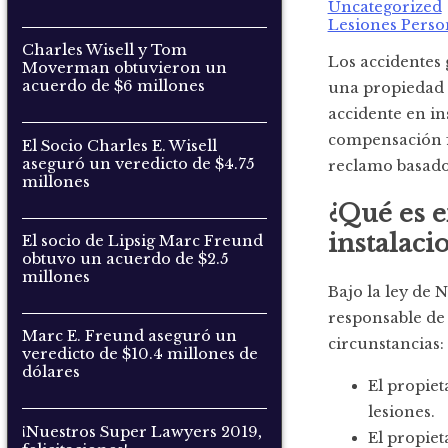
Uncategorized
Lesiones Perso
Charles Wisell y Tom
Los accidentes 
Moverman obtuvieron un
acuerdo de $6 millones
una propiedad p
accidente en in
compensación f
El Socio Charles E. Wisell
aseguró un veredicto de $4.75
reclamo basado
millones
¿Qué es e
instalaci
El socio de Lipsig Marc Freund
obtuvo un acuerdo de $2.5
millones
Bajo la ley de 
responsable de 
Marc E. Freund aseguró un
circunstancias:
veredicto de $10.4 millones de
dólares
El propiet
lesiones.
¡Nuestros Super Lawyers 2019,
El propiet