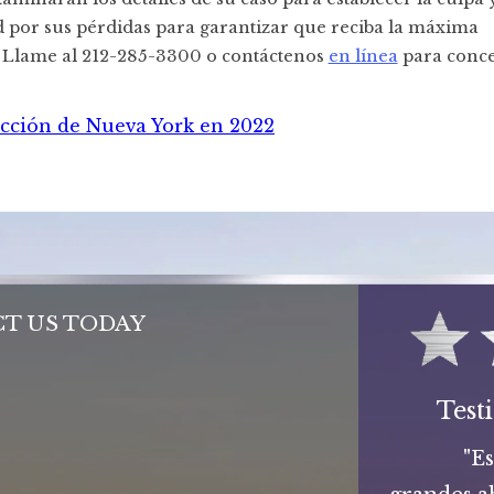
 por sus pérdidas para garantizar que reciba la máxima
Llame al 212-285-3300 o contáctenos
en línea
para conce
rucción de Nueva York en 2022
T US TODAY
Test
"E