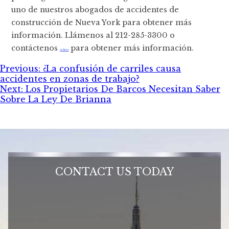
uno de nuestros abogados de accidentes de
construcción de Nueva York para obtener más
información. Llámenos al 212-285-3300 o
contáctenos
para obtener más información.
en línea
Post
Previous:
¿La confusión de carriles causa
accidentes en zonas de trabajo?
navigation
Next:
Los Propietarios De Barcos Necesitan Saber
Sobre La Ley De Brianna
CONTACT US TODAY