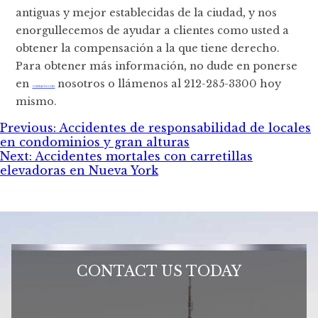
antiguas y mejor establecidas de la ciudad, y nos
enorgullecemos de ayudar a clientes como usted a
obtener la compensación a la que tiene derecho.
Para obtener más información, no dude en ponerse
en
nosotros o llámenos al 212-285-3300 hoy
contacto con
mismo.
Post
Previous:
Accidentes de responsabilidad de locales
en condominios y gran alturas
navigation
Next:
Accidentes mortales con carretillas
elevadoras en Nueva York
CONTACT US TODAY