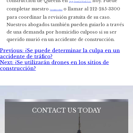
construcción de Queens en
hoy. Puede
Lipsig, Freund, & Wisell, PLLC
completar nuestro
o llamar al 212-285-3300
formulario en línea
para coordinar la revisión gratuita de su caso.
Nuestros abogados también pueden guiarlo a través
de una demanda por homicidio culposo si su ser
querido murió en un accidente de construcción.
Post
Previous:
¿Se puede determinar la culpa en un
accidente de tráfico?
navigation
Next:
¿Se utilizarán drones en los sitios de
construcción?
CONTACT US TODAY