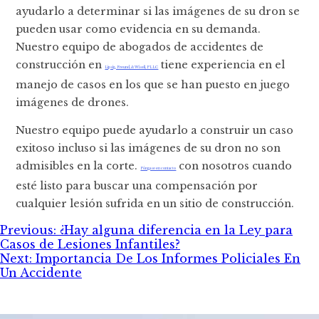
ayudarlo a determinar si las imágenes de su dron se
pueden usar como evidencia en su demanda.
Nuestro equipo de abogados de accidentes de
construcción en
tiene experiencia en el
Lipsig, Freund, & Wisell, PLLC
manejo de casos en los que se han puesto en juego
imágenes de drones.
Nuestro equipo puede ayudarlo a construir un caso
exitoso incluso si las imágenes de su dron no son
admisibles en la corte.
con nosotros cuando
Póngase en contacto
esté listo para buscar una compensación por
cualquier lesión sufrida en un sitio de construcción.
Post
Previous:
¿Hay alguna diferencia en la Ley para
Casos de Lesiones Infantiles?
navigation
Next:
Importancia De Los Informes Policiales En
Un Accidente