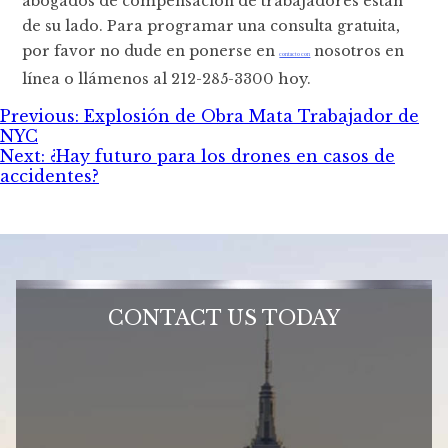
abogados de compensación de trabajadores están
de su lado. Para programar una consulta gratuita,
por favor no dude en ponerse en
nosotros en
contacto con
línea o llámenos al 212-285-3300 hoy.
Post
Previous:
Explosión de Obra Mata Trabajador de
NYC
navigation
Next:
¿Hay futuro para los drones en casos de
accidentes?
CONTACT US TODAY