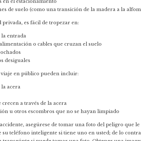
 en el estacionamiento
es de suelo (como una transición de la madera a la alfom
 privada, es fácil de tropezar en:
 la entrada
alimentación o cables que cruzan el suelo
rochados
s desiguales
 viaje en público pueden incluir:
 la acera
 crecen a través de la acera
ión u otros escombros que no se hayan limpiado
ccidente, asegúrese de tomar una foto del peligro que le
e su teléfono inteligente si tiene uno en usted; de lo contra
n transeúnte si puede tomar una foto. Obtener una imag