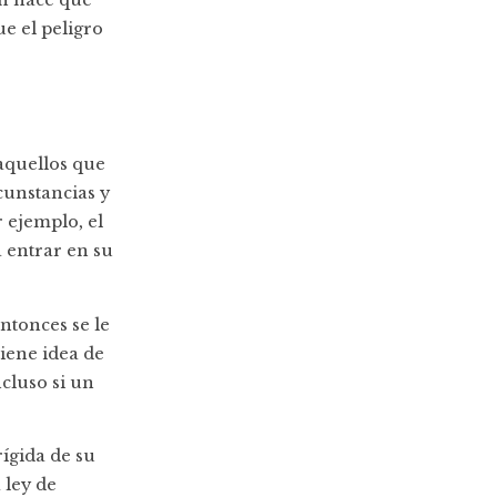
e el peligro
aquellos que
cunstancias y
r ejemplo, el
a entrar en su
entonces se le
iene idea de
ncluso si un
ígida de su
 ley de