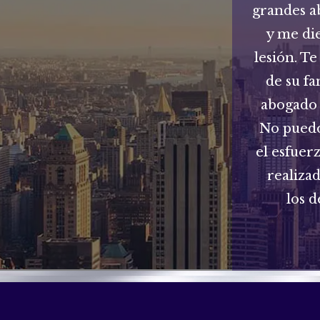
grandes a
y me di
lesión. Te
de su fa
abogado 
No puedo
el esfuer
realiza
los d