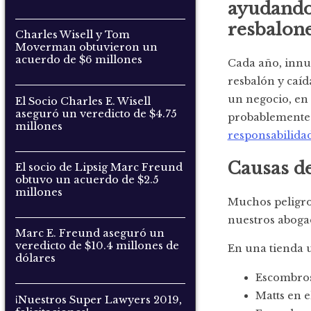
ayudando 
resbalone
Charles Wisell y Tom
Moverman obtuvieron un
acuerdo de $6 millones
Cada año, innu
resbalón y caíd
un negocio, en 
El Socio Charles E. Wisell
aseguró un veredicto de $4.75
probablemente 
millones
responsabilidad
Causas de
El socio de Lipsig Marc Freund
obtuvo un acuerdo de $2.5
millones
Muchos peligro
nuestros aboga
Marc E. Freund aseguró un
veredicto de $10.4 millones de
En una tienda u
dólares
Escombros 
Matts en e
¡Nuestros Super Lawyers 2019,