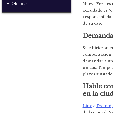
+
Oficinas
Nueva York es m
adeudado es “
responsabilidad
de su caso.
Demandar 
Si te hirieron 
compensación. 
demandar a una
únicos. Tampoco
plazos ajustado
Hable con
en la ciu
Lipsig, Freund
de la ciudad. 