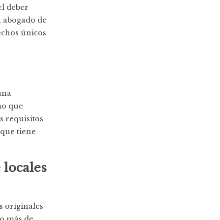
el deber
 abogado de
echos únicos
una
mo que
 requisitos
 que tiene
 locales
s originales
do más de