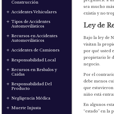
Construcción
sea mucho más 
+
Accidentes Vehiculares
existía y no tro
+
Tipos de Accidentes
Ley de Re
Automovilísticos
+
Recursos en Accidentes
Bajo la ley de 
Automovilísticos
visitan la prop
+
Accidentes de Camiones
por qué usted e
propietario le 
+
Responsabilidad Local
negocio.
+
Recursos en Resbalos y
Caidas
Por el contrari
debe menos cuid
+
Responsabilidad Del
que estuvieron a
Producto
niño está entra
+
Negligencia Médica
En algunos esta
+
Muerte Injusta
“estado” en la 