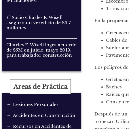
felicitaciones!
Escombros
Transicion
El Socio Charles E. Wisell
En la propiedad
aseguró un veredicto de $6.7
millones
Grietas en
Cables de 
Charles E. Wisell logra acuerdo
Suelos ab
de $5M en juicio, mayo 2019,
Pavimento
para trabajador construcción
Los peligros de
Grietas en
Areas de Práctica
Baches
Raíces que
Construcc
+
Lesiones Personales
+
Después de un a
Accidentes en Construcción
tropezar. Utilic
+
Recursos en Accidentes de
pregúntele a u