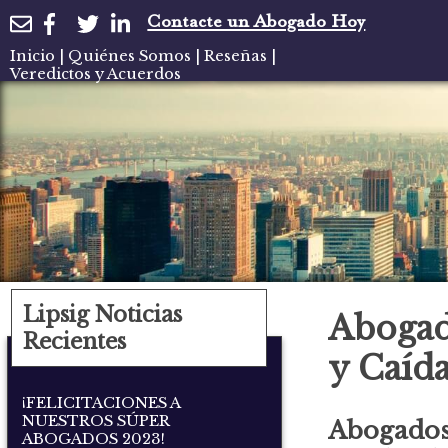
Contacte un Abogado Hoy
Inicio
|
Quiénes Somos
|
Reseñas
|
Veredictos y Acuerdos
Lipsig Noticias
Abogad
Recientes
y Caíd
¡FELICITACIONES A
NUESTROS SÚPER
Abogados
ABOGADOS 2023!