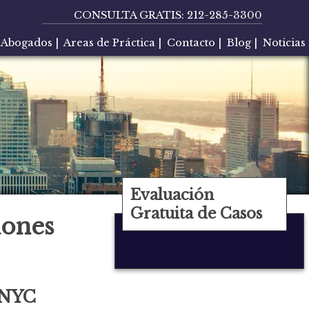
CONSULTA GRATIS:
212-285-3300
Abogados
|
Areas de Práctica
|
Contacto
|
Blog
|
Noticias
Evaluación
Gratuita de Casos
lones
 NYC