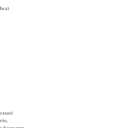
bra)
 causó
rio,
en hace que