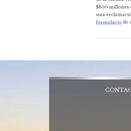
$800 millones 
una reclamació
formulario
de c
CONTAC