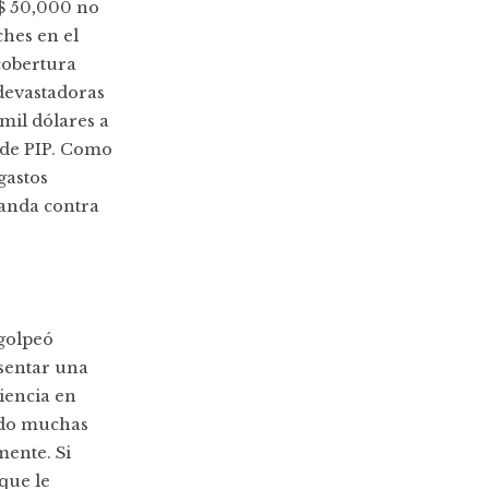
 $ 50,000 no
ches en el
 cobertura
 devastadoras
mil dólares a
 de PIP. Como
gastos
manda contra
 golpeó
sentar una
iencia en
ado muchas
ente. Si
que le