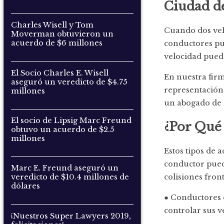
Ciudad d
Charles Wisell y Tom
Cuando dos vehí
Moverman obtuvieron un
acuerdo de $6 millones
conductores pue
velocidad pued
El Socio Charles E. Wisell
En nuestra fir
aseguró un veredicto de $4.75
representación 
millones
un abogado de c
El socio de Lipsig Marc Freund
¿Por Qué 
obtuvo un acuerdo de $2.5
millones
Estos tipos de 
conductor pued
Marc E. Freund aseguró un
colisiones fron
veredicto de $10.4 millones de
dólares
● Conductores e
controlar sus v
¡Nuestros Super Lawyers 2019,