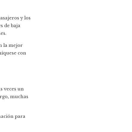
sajeros y los
s de baja
es.
n la mejor
uníquese con
as veces un
argo, muchas
nación para