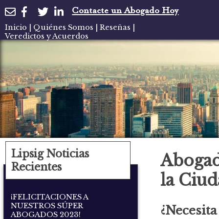
Contacte un Abogado Hoy
Inicio
|
Quiénes Somos
|
Reseñas
|
Veredictos y Acuerdos
Lipsig Noticias
Abogad
Recientes
la Ciu
¡FELICITACIONES A
NUESTROS SÚPER
¿Necesita
ABOGADOS 2023!