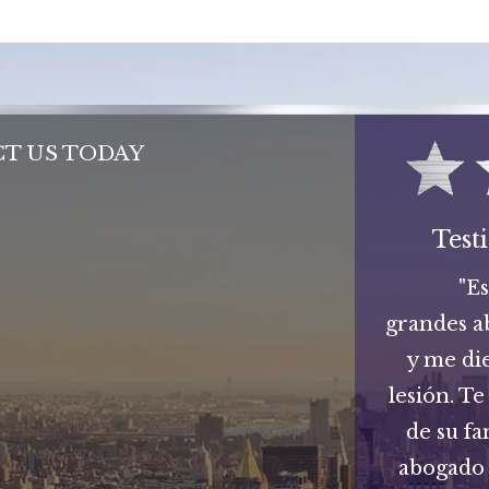
T US TODAY
Test
"E
grandes a
y me di
lesión. Te
de su fa
abogado 