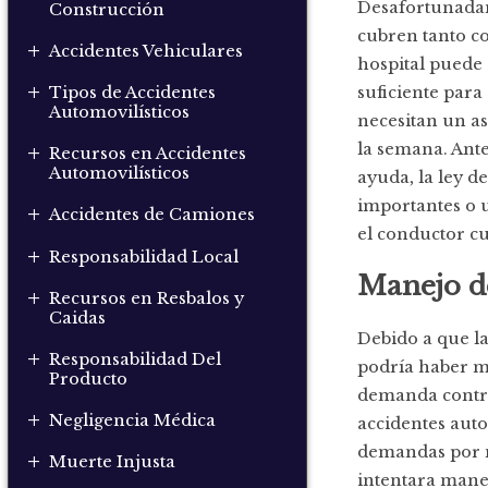
Desafortunadam
Construcción
cubren tanto co
+
Accidentes Vehiculares
hospital puede 
+
suficiente para
Tipos de Accidentes
Automovilísticos
necesitan un as
+
la semana. Ante
Recursos en Accidentes
Automovilísticos
ayuda, la ley de
importantes o 
+
Accidentes de Camiones
el conductor cu
+
Responsabilidad Local
Manejo 
+
Recursos en Resbalos y
Caidas
Debido a que la
+
Responsabilidad Del
podría haber m
Producto
demanda contra
+
Negligencia Médica
accidentes aut
demandas por m
+
Muerte Injusta
intentara manej