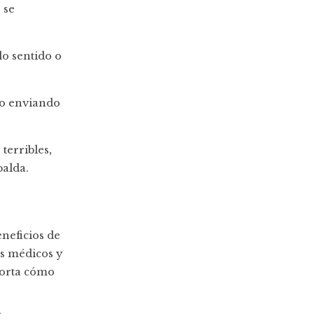
 se
o sentido o
 o enviando
terribles,
palda.
neficios de
os médicos y
porta cómo