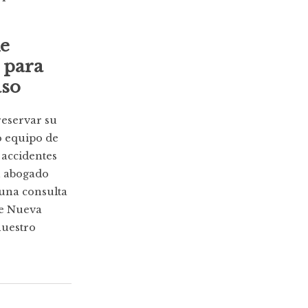
e
 para
aso
reservar su
o equipo de
 accidentes
n abogado
una consulta
de Nueva
nuestro