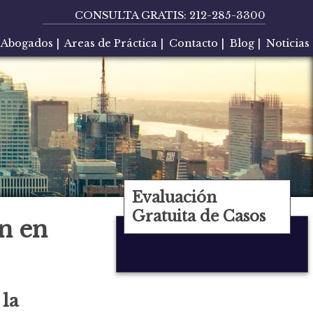
CONSULTA GRATIS:
212-285-3300
Abogados
|
Areas de Práctica
|
Contacto
|
Blog
|
Noticias
Evaluación
Gratuita de Casos
n en
 la