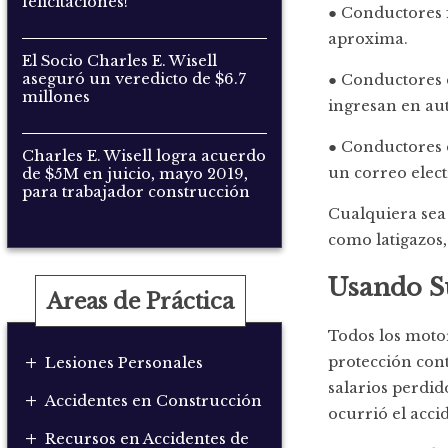
felicitaciones!
● Conductores f
aproxima.
El Socio Charles E. Wisell
aseguró un veredicto de $6.7
● Conductores 
millones
ingresan en aut
● Conductores 
Charles E. Wisell logra acuerdo
un correo elec
de $5M en juicio, mayo 2019,
para trabajador construcción
Cualquiera sea 
como latigazos,
Usando S
Areas de Práctica
Todos los moto
+
protección cont
Lesiones Personales
salarios perdid
+
Accidentes en Construcción
ocurrió el acci
+
Recursos en Accidentes de